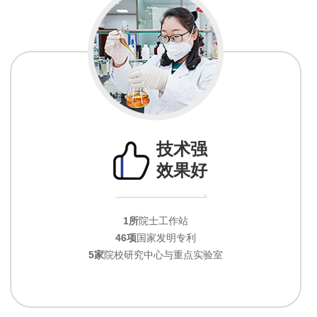
技术强
效果好
1所
院士工作站
46项
国家发明专利
5家
院校研究中心与重点实验室