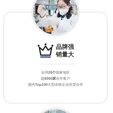
品牌强
销量大
全球
29个
国家地区
超
6000家
合作客户
国内
Top100
大型农牧企业供货合作